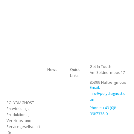
Get In Touch
News
Quick
Am Söldnermoos 17
Links
85399 Hallbergmoos
Email:
info@polydiagnost.c
om
POLYDIAGNOST
Phone: +49 (0)811
Entwicklungs-,
9987338-0
Produktions-,
Vertriebs- und
Servicegesellschaft
für