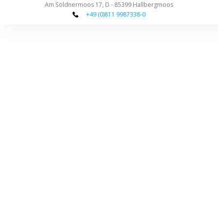
Am Söldnermoos 17, D - 85399 Hallbergmoos
+49 (0)811 9987338-0